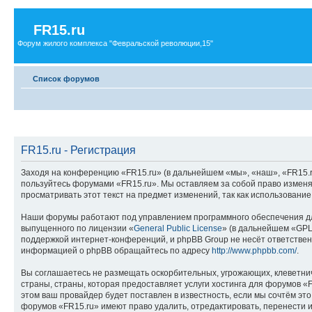
FR15.ru
Форум жилого комплекса "Февральской революции,15"
Список форумов
FR15.ru - Регистрация
Заходя на конференцию «FR15.ru» (в дальнейшем «мы», «наш», «FR15.ru»,
пользуйтесь форумами «FR15.ru». Мы оставляем за собой право изменя
просматривать этот текст на предмет изменений, так как использовани
Наши форумы работают под управлением программного обеспечения дл
выпущенного по лицензии «
General Public License
» (в дальнейшем «GPL
поддержкой интернет-конференций, и phpBB Group не несёт ответствен
информацией о phpBB обращайтесь по адресу
http://www.phpbb.com/
.
Вы соглашаетесь не размещать оскорбительных, угрожающих, клеветни
страны, страны, которая предоставляет услуги хостинга для форумов 
этом ваш провайдер будет поставлен в известность, если мы сочтём эт
форумов «FR15.ru» имеют право удалить, отредактировать, перенести и