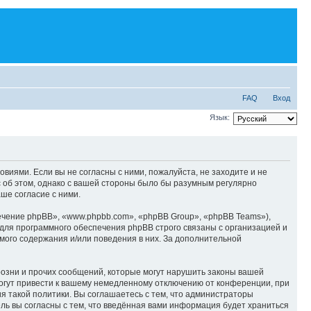
FAQ
Вход
Язык:
овиями. Если вы не согласны с ними, пожалуйста, не заходите и не
с об этом, однако с вашей стороны было бы разумным регулярно
ше согласие с ними.
чение phpBB», «www.phpbb.com», «phpBB Group», «phpBB Teams»),
для программного обеспечения phpBB строго связаны с организацией и
мого содержания и/или поведения в них. За дополнительной
озни и прочих сообщений, которые могут нарушить законы вашей
огут привести к вашему немедленному отключению от конференции, при
я такой политики. Вы соглашаетесь с тем, что администраторы
ль вы согласны с тем, что введённая вами информация будет храниться