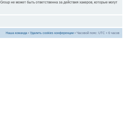
roup не может быть ответственна за действия хакеров, которые могут
Наша команда
•
Удалить cookies конференции
• Часовой пояс: UTC + 6 часов