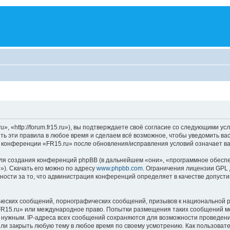
 «http://forum.fr15.ru»), вы подтверждаете своё согласие со следующими усл
ть эти правила в любое время и сделаем всё возможное, чтобы уведомить ва
е конференции «FR15.ru» после обновления/исправления условий означает ва
я создания конференций phpBB (в дальнейшем «они», «программное обеспе
»). Скачать его можно по адресу
www.phpbb.com
. Ограничения лицензии GPL 
ности за то, что администрация конференций определяет в качестве допусти
ческих сообщений, порнографических сообщений, призывов к национальной р
«FR15.ru» или международное право. Попытки размещения таких сообщений м
о нужным. IP-адреса всех сообщений сохраняются для возможности проведени
ли закрыть любую тему в любое время по своему усмотрению. Как пользовате