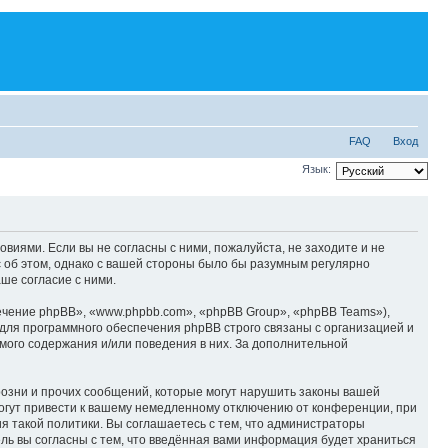
FAQ
Вход
Язык:
овиями. Если вы не согласны с ними, пожалуйста, не заходите и не
с об этом, однако с вашей стороны было бы разумным регулярно
ше согласие с ними.
чение phpBB», «www.phpbb.com», «phpBB Group», «phpBB Teams»),
для программного обеспечения phpBB строго связаны с организацией и
мого содержания и/или поведения в них. За дополнительной
озни и прочих сообщений, которые могут нарушить законы вашей
огут привести к вашему немедленному отключению от конференции, при
я такой политики. Вы соглашаетесь с тем, что администраторы
ль вы согласны с тем, что введённая вами информация будет храниться