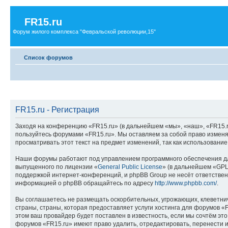
FR15.ru
Форум жилого комплекса "Февральской революции,15"
Список форумов
FR15.ru - Регистрация
Заходя на конференцию «FR15.ru» (в дальнейшем «мы», «наш», «FR15.ru»,
пользуйтесь форумами «FR15.ru». Мы оставляем за собой право изменя
просматривать этот текст на предмет изменений, так как использовани
Наши форумы работают под управлением программного обеспечения дл
выпущенного по лицензии «
General Public License
» (в дальнейшем «GPL
поддержкой интернет-конференций, и phpBB Group не несёт ответствен
информацией о phpBB обращайтесь по адресу
http://www.phpbb.com/
.
Вы соглашаетесь не размещать оскорбительных, угрожающих, клеветни
страны, страны, которая предоставляет услуги хостинга для форумов 
этом ваш провайдер будет поставлен в известность, если мы сочтём эт
форумов «FR15.ru» имеют право удалить, отредактировать, перенести и