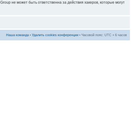
roup не может быть ответственна за действия хакеров, которые могут
Наша команда
•
Удалить cookies конференции
• Часовой пояс: UTC + 6 часов