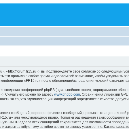
 «http://forum.fr15.ru»), вы подтверждаете своё согласие со следующими усл
ть эти правила в любое время и сделаем всё возможное, чтобы уведомить ва
е конференции «FR15.ru» после обновления/исправления условий означает ва
я создания конференций phpBB (в дальнейшем «они», «программное обеспе
»). Скачать его можно по адресу
www.phpbb.com
. Ограничения лицензии GPL 
ности за то, что администрация конференций определяет в качестве допусти
ческих сообщений, порнографических сообщений, призывов к национальной р
«FR15.ru» или международное право. Попытки размещения таких сообщений м
о нужным. IP-адреса всех сообщений сохраняются для возможности проведени
ли закрыть любую тему в любое время по своему усмотрению. Как пользовате